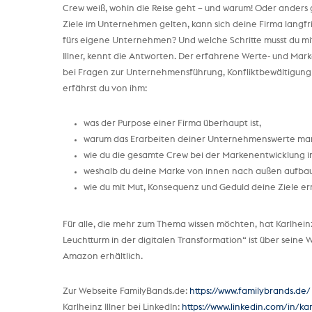
Crew weiß, wohin die Reise geht – und warum! Oder anders 
Ziele im Unternehmen gelten, kann sich deine Firma langfri
fürs eigene Unternehmen? Und welche Schritte musst du mi
Illner, kennt die Antworten. Der erfahrene Werte- und Mark
bei Fragen zur Unternehmensführung, Konfliktbewältigung s
erfährst du von ihm:
was der Purpose einer Firma überhaupt ist,
warum das Erarbeiten deiner Unternehmenswerte ma
wie du die gesamte Crew bei der Markenentwicklung in
weshalb du deine Marke von innen nach außen aufbaue
wie du mit Mut, Konsequenz und Geduld deine Ziele er
Für alle, die mehr zum Thema wissen möchten, hat Karlheinz
Leuchtturm in der digitalen Transformation“ ist über sein
Amazon erhältlich.
Zur Webseite FamilyBands.de:
https://www.familybrands.de/
Karlheinz Illner bei LinkedIn:
https://www.linkedin.com/in/kar