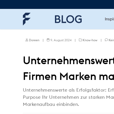
Skip
to
main
content
Inspi
Doreen
|
9. August 2024
|
Know-how
|
Kei
Unternehmenswert
Firmen Marken ma
Unternehmenswerte als Erfolgsfaktor: Er
Purpose Ihr Unternehmen zur starken Mar
Markenaufbau einbinden.