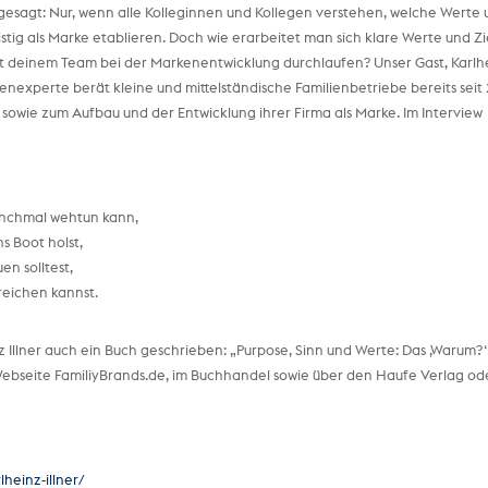
gesagt: Nur, wenn alle Kolleginnen und Kollegen verstehen, welche Werte
stig als Marke etablieren. Doch wie erarbeitet man sich klare Werte und Zi
t deinem Team bei der Markenentwicklung durchlaufen? Unser Gast, Karlh
enexperte berät kleine und mittelständische Familienbetriebe bereits seit
owie zum Aufbau und der Entwicklung ihrer Firma als Marke. Im Interview
nchmal wehtun kann,
s Boot holst,
n solltest,
reichen kannst.
 Illner auch ein Buch geschrieben: „Purpose, Sinn und Werte: Das ‚Warum?‘ 
e Webseite FamiliyBrands.de, im Buchhandel sowie über den Haufe Verlag od
lheinz-illner/