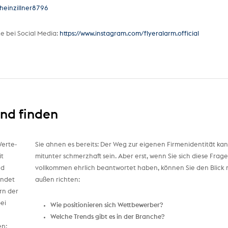
heinzillner8796
e bei Social Media:
https://www.instagram.com/flyeralarm.official
nd finden
Werte-
Sie ahnen es bereits: Der Weg zur eigenen Firmenidentität ka
it
mitunter schmerzhaft sein. Aber erst, wenn Sie sich diese Frag
nd
vollkommen ehrlich beantwortet haben, können Sie den Blick
indet
außen richten:
rn der
ei
Wie positionieren sich Wettbewerber?
Welche Trends gibt es in der Branche?
en: