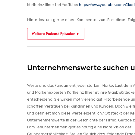
Karlheinz Illner bei YouTube:
https://www.youtube.com/@karl
Hinterlass uns gerne einen Kommentar zum Post dieser Folg
Weitere Podcast-Episoden ►
Unternehmenswerte suchen u
Werte sind das Fundament jeder starken Marke. Laut dem 
und Markenexperten Karlheinz Illner ist ihre Glaubwürdigke
entscheidend. Sie wirken motivierend auf Mitarbeitende u
schaffen Vertrauen bei Kundinnen und Kunden. Doch wie f
und definiert man diese Werte eigentlich? Oft steckt der Ke
Unternehmenswerte in der Geschichte der Firma. Gerade b
Familienunternehmen gibt es häufig eine klare Vision der
Gründerpersönlichkeit. Stellen Sie sich dazu folgende Frag