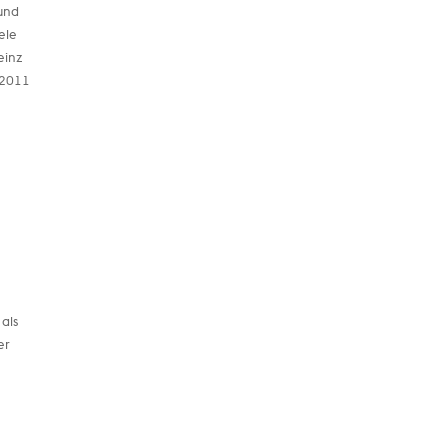
 und
ele
einz
 2011
als
er