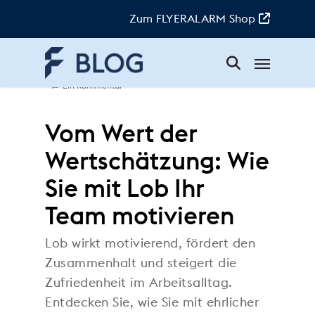
Skip
to
Zum FLYERALARM Shop
main
content
Menü
Doreen
|
31. Mai 2024
|
Inspiration
|
Ein Kommentar
Vom Wert der
Wertschätzung: Wie
Sie mit Lob Ihr
Team motivieren
Lob wirkt motivierend, fördert den
Zusammenhalt und steigert die
Zufriedenheit im Arbeitsalltag.
Entdecken Sie, wie Sie mit ehrlicher