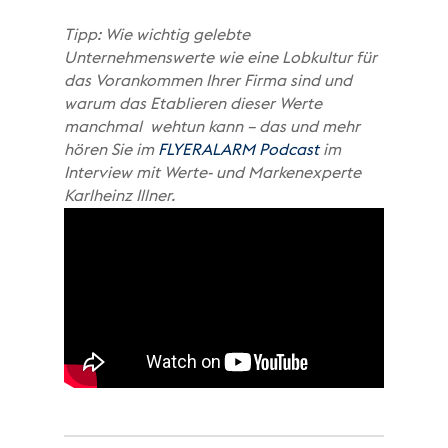
Tipp: Wie wichtig gelebte
Unternehmenswerte wie eine Lobkultur für
das Vorankommen Ihrer Firma sind und
warum das Etablieren dieser Werte
manchmal wehtun kann – das und mehr
hören Sie im
FLYERALARM Podcast
im
Interview mit Werte- und Markenexperte
Karlheinz Illner.