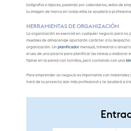
bolígrafos o lápices, pasando por calendarios, sellos de emp
tu imagen de marca en todas ellas te ayudará a profesiona
HERRAMIENTAS DE ORGANIZACIÓN
La organización es esencial en cualquier negocio para no 
muebles de almacenaje aportarán carácter a tu despacho 
organización. Un
planificador
mensual, trimestral o anual 
el uso de una pizarra para planificar las tareas o elabora
fijarse en la pared con tornillos, pero contando con una
lá
Para emprender un negocio es importante con materiales y
hará de tu proyecto aún más profesional y te ayudará a t
Entrad