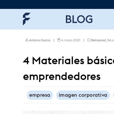
Skip
to
main
content
Antonio Garcia
|
4. mayo 2020
|
BeInspired
,
Sin 
4 Materiales básic
emprendedores
empresa
imagen corporativa