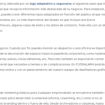
rca, liderada por un
logo adaptativo o
responsive
, el siguiente paso que 
esa que recoja la información más destacada de tu negocio. Para empezar,
s, puedes crear diferentes tipos adaptados en función del público al que v
ionistas, etc. Lo más importante del dossier es que incluya una breve
frecen, algunos casos de éxito y los datos de contacto. Todo ello con un d
r.
egocio. Cuando por fin puedes montar un despacho o una oficina es impor
esde la decoración del espacio hasta la papelería corporativa, como tarjeta
artas, sobres, notas adhesivas, etc. Para ello también es importante contar
erial que necesites a tiempo y sin complicaciones. En FLYERALARM podrás
ma online y con el asesoramiento de nuestro equipo de diseñadores gráfi
es de marketing básicos para cualquier emprendedor se encuentra también 
ropio para desarrollar tu empresa (oficina, coworking, etc.) como si no, el
pio branding dentro y fuera de ella. Desde archivadores o carpetas, hasta