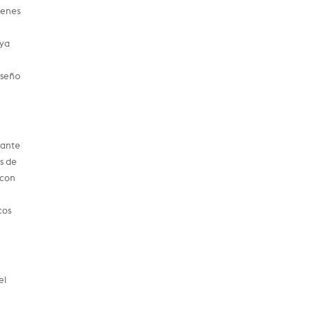
tienes
aya
iseño
tante
s de
 con
cos
el