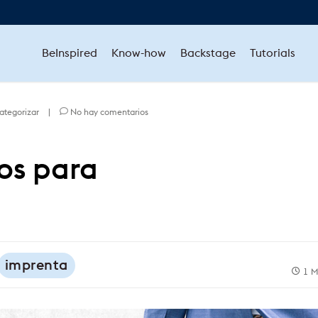
BeInspired
Know-how
Backstage
Tutorials
categorizar
|
No hay comentarios
os para
imprenta
1 M