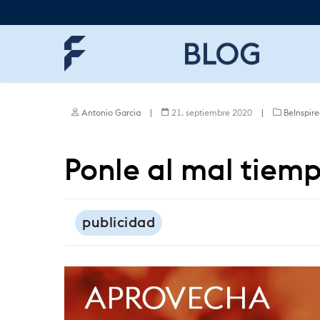
Skip
to
main
content
Antonio Garcia
|
21. septiembre 2020
|
BeInspir
Ponle al mal tiem
publicidad