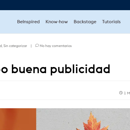
BeInspired
Know-how
Backstage
Tutorials
ed
,
Sin categorizar
|
No hay comentarios
po buena publicidad
1 M