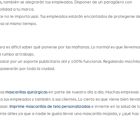
uas, también se alegrarán tus empleados. Disponer de un paragüero con
bilidad a tu marca.
nte no le importa usar. Tus empleados estarán encantados de protegerse de
sa al mismo tiempo.
ra es difícil saber qué ponerse por las mañanas. Lo normal es que llevemo
 rumbo al trabajo.
ostar por un soporte publicitario útil y 100% funcional. Regalando mochila
s pasearán por toda la ciudad.
las
mascarillas quirúrgicas
en parte de nuestro día a día. Muchas empresas
 sus empleados y también a sus clientes. Lo cierto es que viene bien lleva
asar.
Imprime mascarillas de tela personalizadas
e invierte en la salud de t
nte útiles ya que a nadie le gusta llevar una mascarilla mojada, y ¿qué hay