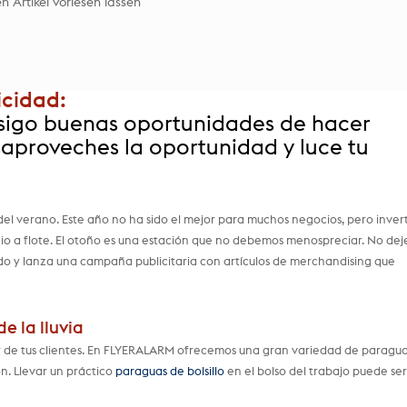
n Artikel vorlesen lassen
icidad:
onsigo buenas oportunidades de hacer
saproveches la oportunidad y luce tu
 del verano. Este año no ha sido el mejor para muchos negocios, pero invert
o a flote. El otoño es una estación que no debemos menospreciar. No dej
do y lanza una campaña publicitaria con artículos de merchandising que
e la lluvia
r de tus clientes. En FLYERALARM ofrecemos una gran variedad de paragu
n. Llevar un práctico
paraguas de bolsillo
en el bolso del trabajo puede ser