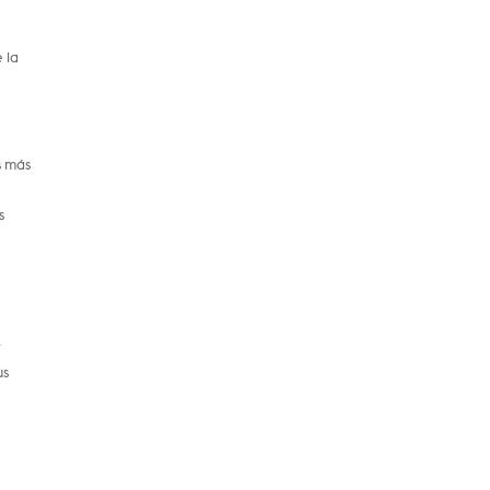
 la
s más
s
r
us