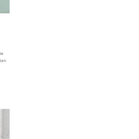
ie
lten