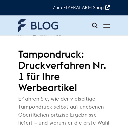
Skip
to
Zum FLYERALARM Shop
main
content
Menü
Doreen
|
18. Dezember 2020
|
Know-
how
|
6 Kommentare
Tampondruck:
Druckverfahren Nr.
1 für Ihre
Werbeartikel
Erfahren Sie, wie der vielseitige
Tampondruck selbst auf unebenen
Oberflächen präzise Ergebnisse
liefert – und warum er die erste Wahl